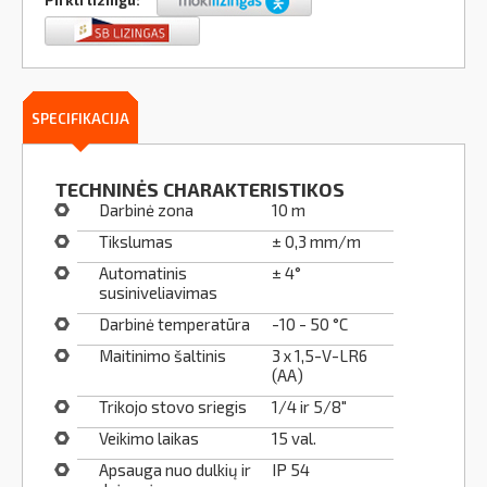
SPECIFIKACIJA
TECHNINĖS CHARAKTERISTIKOS
Darbinė zona
10 m
Tikslumas
± 0,3 mm/m
Automatinis
± 4°
susiniveliavimas
Darbinė temperatūra
-10 - 50 °C
Maitinimo šaltinis
3 x 1,5-V-LR6
(AA)
Trikojo stovo sriegis
1/4 ir 5/8"
Veikimo laikas
15 val.
Apsauga nuo dulkių ir
IP 54