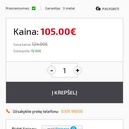
Prieinamumas:
Garantija:
3 metai
PALYGINTI
Kaina:
105.00€
124.00€
Sena kaina:
Sutaupote:
19.00€
-
+
Į KREPŠELĮ
Užsakykite prekę telefonu:
8 615 99000
Pirkti lizingu: