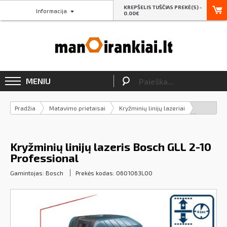
KREPŠELIS TUŠČIAS PREKĖ(S) -
Informacija
0.00€
MENIU
Pradžia
Matavimo prietaisai
Kryžminių linijų lazeriai
Kryžminių linijų lazeris Bosch GLL 2-10
Professional
Gamintojas:
Bosch
Prekės kodas:
0601063L00