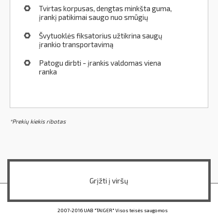
Tvirtas korpusas, dengtas minkšta guma,
įrankį patikimai saugo nuo smūgių
Švytuoklės fiksatorius užtikrina saugų
įrankio transportavimą
Patogu dirbti - įrankis valdomas viena
ranka
*Prekių kiekis ribotas
Grįžti į viršų
2007-2016 UAB "TAIGER" Visos teisės saugomos