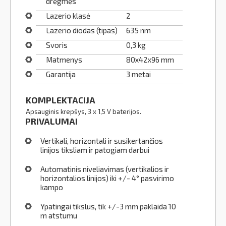
drėgmės
Lazerio klasė
2
Lazerio diodas (tipas)
635 nm
Svoris
0,3 kg
Matmenys
80x42x96 mm
Garantija
3 metai
KOMPLEKTACIJA
Apsauginis krepšys, 3 x 1,5 V baterijos.
PRIVALUMAI
Vertikali, horizontali ir susikertančios
linijos tiksliam ir patogiam darbui
Automatinis niveliavimas (vertikalios ir
horizontalios linijos) iki +/- 4° pasvirimo
kampo
Ypatingai tikslus, tik +/-3 mm paklaida 10
m atstumu